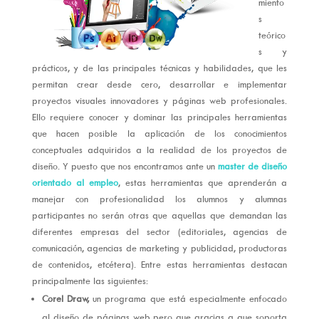
miento
s
teórico
s y
prácticos, y de las principales técnicas y habilidades, que les
permitan crear desde cero, desarrollar e implementar
proyectos visuales innovadores y páginas web profesionales.
Ello requiere conocer y dominar las principales herramientas
que hacen posible la aplicación de los conocimientos
conceptuales adquiridos a la realidad de los proyectos de
diseño. Y puesto que nos encontramos ante un
master de diseño
orientado al empleo
, estas herramientas que aprenderán a
manejar con profesionalidad los alumnos y alumnas
participantes no serán otras que aquellas que demandan las
diferentes empresas del sector (editoriales, agencias de
comunicación, agencias de marketing y publicidad, productoras
de contenidos, etcétera). Entre estas herramientas destacan
principalmente las siguientes:
Corel Draw,
un programa que está especialmente enfocado
al diseño de páginas web pero que gracias a que soporta