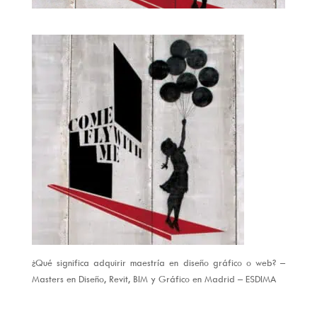
¿Qué significa adquirir maestría en diseño gráfico o web? –
Masters en Diseño, Revit, BIM y Gráfico en Madrid – ESDIMA