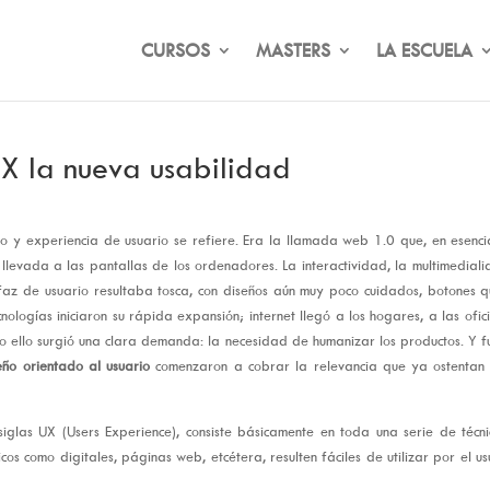
CURSOS
MASTERS
LA ESCUELA
X la nueva usabilidad
seño y experiencia de usuario se refiere. Era la llamada web 1.0 que, en esenc
llevada a las pantallas de los ordenadores. La interactividad, la multimedial
faz de usuario resultaba tosca, con diseños aún muy poco cuidados, botones 
nologías iniciaron su rápida expansión; internet llegó a los hogares, a las ofic
do ello surgió una clara demanda: la necesidad de humanizar los productos. Y f
eño orientado al usuario
comenzaron a cobrar la relevancia que ya ostentan 
siglas UX (Users Experience), consiste básicamente en toda una serie de técn
os como digitales, páginas web, etcétera, resulten fáciles de utilizar por el us