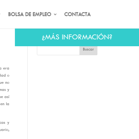
BOLSA DE EMPLEO
CONTACTA
¿MÁS INFORMACIÓN?
ia era
idad o
que no
inas y
ue así
en la
icas y
uario,