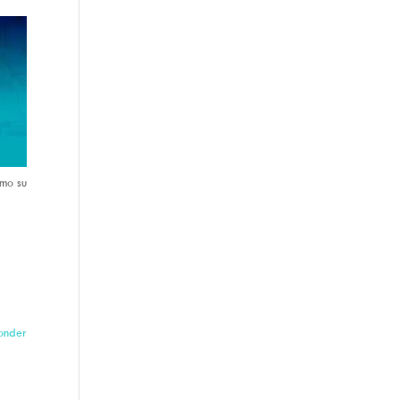
imo su
onder