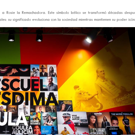
a a Rosie la Remachadora. Este símbolo bélico se transformó décadas despu
les: su significado evoluciona con la sociedad mientras mantienen su poder icón