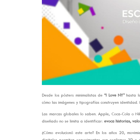
Desde los pósters minimalistas de
“I Love NY”
hasta la
cómo las imágenes y tipografías construyen identidad. N
Las marcas globales lo saben. Apple, Coca-Cola o Ni
diseñado no se limita a identificar:
evoca historias, val
¿Cómo evolucionó este arte? En los años 20, movimie
digitales permiten experimentar con realismos 3D o a