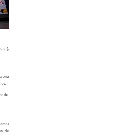
olor),
orona
tos.
inado.
ismos
en de