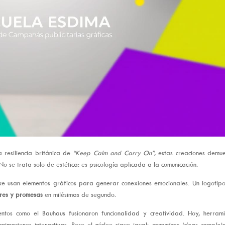
 resiliencia británica de
“Keep Calm and Carry On”
, estas creaciones demu
o se trata solo de estética: es psicología aplicada a la comunicación.
ke usan elementos gráficos para generar conexiones emocionales. Un logotipo
ores y promesas
en milésimas de segundo.
ntos como el Bauhaus fusionaron funcionalidad y creatividad. Hoy, herrami
nimaciones interactivas. Pero el núcleo sigue igual:
comunicar ideas compleja