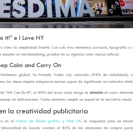
o it!” e I Love NY
cómo la simplicidad triunfa. Con solo tres elementos (corazón, tipografía y c
es anuales en merchandising, prueba de su vigencia como
marca
cultural.
Keep Calm and Carry On
fenómeno global. Su fórmula: fondo rojo saturado (94% de visibilidad), c
ómo las
ideas
simples adquieren nuevas capas de significado en contextos distin
 En “We Can Do It!”, el 40% del área vacía dirige la
atención
al rostro determ
mensaje sin distracciones. Cada elemento cumple un
papel
en la narrativa visual.
en la creatividad publicitaria
mos en el
Master de Diseño gráfico y Web UX
, la respuesta yace en mecan
 la Universidad de Loyola revelan: el 85% de las decisiones de compra part