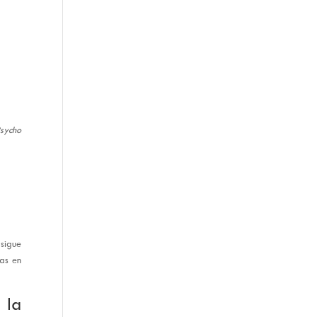
sycho
sigue
tas en
 la