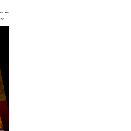
és en
ico.