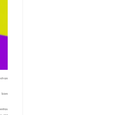
estran
 bien
entas
s con