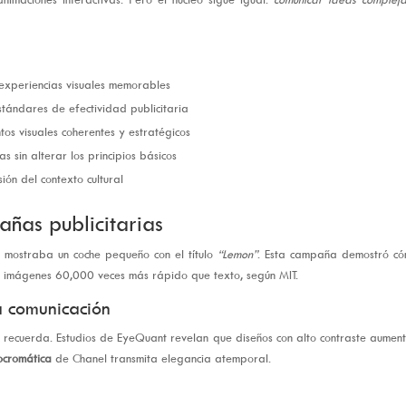
 experiencias visuales memorables
stándares de efectividad publicitaria
os visuales coherentes y estratégicos
s sin alterar los principios básicos
ión del contexto cultural
añas publicitarias
 mostraba un coche pequeño con el título
“Lemon”
. Esta campaña demostró có
sa imágenes 60,000 veces más rápido que texto, según MIT.
a comunicación
e recuerda. Estudios de EyeQuant revelan que diseños con alto contraste aumen
ocromática
de Chanel transmita elegancia atemporal.