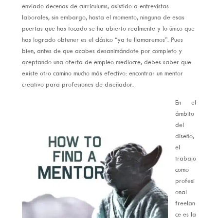
enviado decenas de currículums, asistido a entrevistas
laborales, sin embargo, hasta el momento, ninguna de esas
puertas que has tocado se ha abierto realmente y lo único que
has logrado obtener es el clásico “ya te llamaremos”. Pues
bien, antes de que acabes desanimándote por completo y
aceptando una oferta de empleo mediocre, debes saber que
existe otro camino mucho más efectivo: encontrar un mentor
creativo para profesiones de diseñador.
En el
ámbito
del
diseño,
el
trabajo
como
profesi
onal
freelan
ce es la