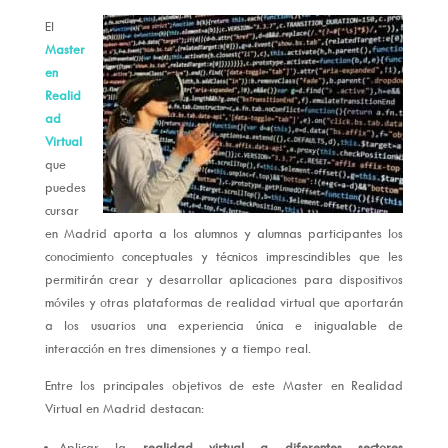
El
Master
en
Realid
ad
Virtual
que
puedes
cursar
en Madrid aporta a los alumnos y alumnas participantes los
conocimiento conceptuales y técnicos imprescindibles que les
permitirán crear y desarrollar aplicaciones para dispositivos
móviles y otras plataformas de realidad virtual que aportarán
a los usuarios una experiencia única e inigualable de
interacción en tres dimensiones y a tiempo real.
Entre los principales objetivos de este Master en Realidad
Virtual en Madrid destacan:
Aplicar la
realidad virtual a diferentes sectores