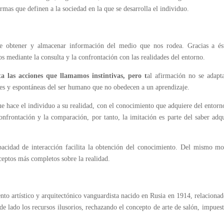
ormas que definen a la sociedad en la que se desarrolla el individuo.
e obtener y almacenar información del medio que nos rodea. Gracias a ést
 mediante la consulta y la confrontación con las realidades del entorno.
 las acciones que llamamos instintivas, pero t
al afirmación no se adapt
ales y espontáneas del ser humano que no obedecen a un aprendizaje.
e hace el individuo a su realidad, con el conocimiento que adquiere del entorn
onfrontación y la comparación, por tanto, la imitación es parte del saber adq
acidad de interacción facilita la obtención del conocimiento. Del mismo mo
ceptos más completos sobre la realidad.
to artístico y arquitectónico vanguardista nacido en Rusia en 1914, relaciona
de lado los recursos ilusorios, rechazando el concepto de arte de salón, impues