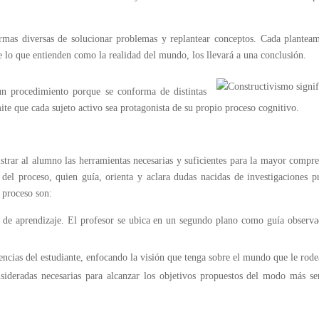
formas diversas de solucionar problemas y replantear conceptos. Cada plantea
e lo que entienden como la realidad del mundo, los llevará a una conclusión.
 un procedimiento porque se conforma de distintas
mite que cada sujeto activo sea protagonista de su propio proceso cognitivo.
istrar al alumno las herramientas necesarias y suficientes para la mayor compr
 del proceso, quien guía, orienta y aclara dudas nacidas de investigaciones p
e proceso son:
so de aprendizaje. El profesor se ubica en un segundo plano como guía observ
ncias del estudiante, enfocando la visión que tenga sobre el mundo que le rode
sideradas necesarias para alcanzar los objetivos propuestos del modo más se