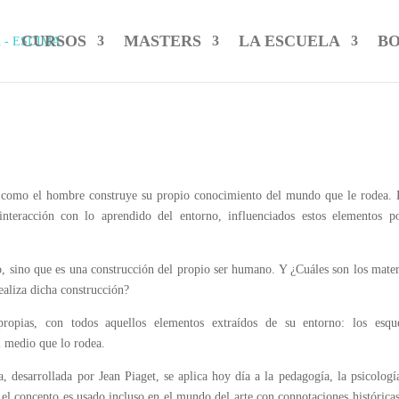
CURSOS
MASTERS
LA ESCUELA
BO
ma como el hombre construye su propio conocimiento del mundo que le rodea. 
interacción con lo aprendido del entorno, influenciados estos elementos po
o, sino que es una construcción del propio ser humano. Y ¿Cuáles son los mater
ealiza dicha construcción?
propias, con todos aquellos elementos extraídos de su entorno: los esqu
l medio que lo rodea.
, desarrollada por Jean Piaget, se aplica hoy día a la pedagogía, la psicologí
y el concepto es usado incluso en el mundo del arte con connotaciones históric