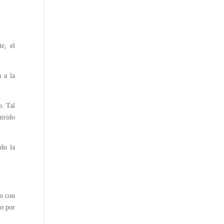
e, el
a a la
o. Tal
uirido
do la
do con
to por