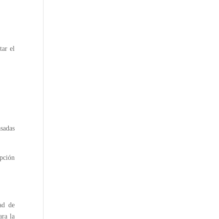
tar el
asadas
pción
ad de
ara la