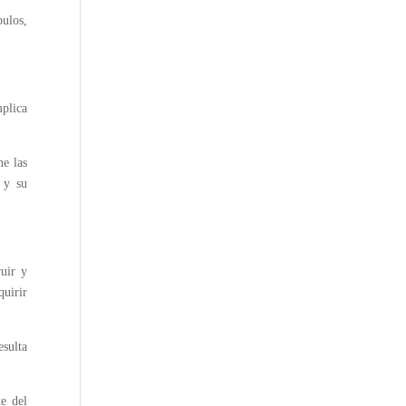
pulos,
mplica
ne las
r y su
ruir y
uirir
esulta
te del