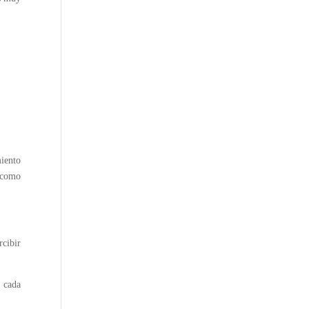
miento
e como
rcibir
, cada