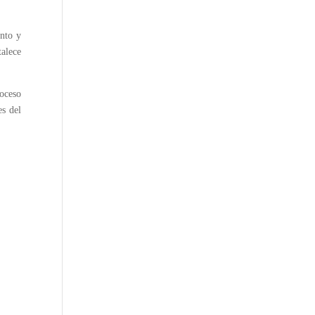
ento y
talece
roceso
es del