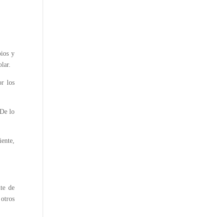
pios y
lar.
or los
 De lo
iente,
nte de
otros