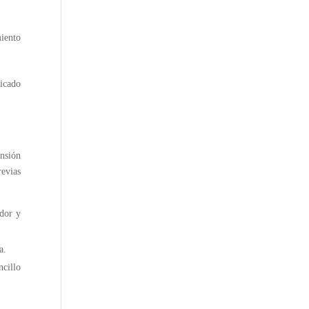
miento
ensión
revias
ador y
a.
ncillo