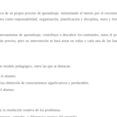
co de su propio proceso de aprendizaje, estimulando el interés por el crecimi
tos como responsabilidad, organización, planificación y disciplina, nutre y for
herramientas de aprendizaje, contribuye a descubrir los contenidos, nutre el p
án previos, pero su intervención se hará notar en todas y cada una de las fas
te modelo pedagógico, entre las que se destacan:
n el alumno.
ntiza obtención de conocimientos significativos y perdurables.
del alumno.
y la resolución creativa de los problemas.
ntereses, actitudes, y diferencias propias del aprendiz.