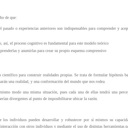
cho de que:
el pasado o experiencias anteriores son indispensables para comprender y acep
, así, el proceso cognitivo es fundamental para este modelo teórico
mprenderlas y asumirlas para crear su propio esquema comprensivo
ientífico para construir realidades propias. Se trata de formular hipótesis b
marán una realidad, y una conformación del mundo que nos rodea.
l mismo modo una misma situación, pues cada una de ellas tendrá una perce
 serían divergentes al punto de imposibilitarse ubicar la razón.
ue los individuos pueden desarrollar y robustecer por sí mismos su capacid
nteracción con otros individuos y mediante el uso de distintas herramientas p