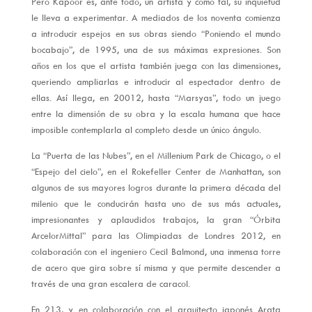
Pero Kapoor es, ante todo, un artista y como tal, su inquietud
le lleva a experimentar. A mediados de los noventa comienza
a introducir espejos en sus obras siendo “Poniendo el mundo
bocabajo”, de 1995, una de sus máximas expresiones. Son
años en los que el artista también juega con las dimensiones,
queriendo ampliarlas e introducir al espectador dentro de
ellas. Así llega, en 20012, hasta “Marsyas”, todo un juego
entre la dimensión de su obra y la escala humana que hace
imposible contemplarla al completo desde un único ángulo.
La “Puerta de las Nubes”, en el Millenium Park de Chicago, o el
“Espejo del cielo”, en el Rokefeller Center de Manhattan, son
algunos de sus mayores logros durante la primera década del
milenio que le conducirán hasta uno de sus más actuales,
impresionantes y aplaudidos trabajos, la gran “Órbita
ArcelorMittal” para las Olimpiadas de Londres 2012, en
colaboración con el ingeniero Cecil Balmond, una inmensa torre
de acero que gira sobre sí misma y que permite descender a
través de una gran escalera de caracol.
En 213, y en colaboración con el arquitecto japonés Arata