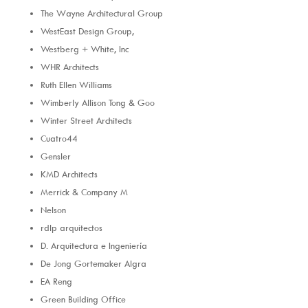
The Wayne Architectural Group
WestEast Design Group,
Westberg + White, Inc
WHR Architects
Ruth Ellen Williams
Wimberly Allison Tong & Goo
Winter Street Architects
Cuatro44
Gensler
KMD Architects
Merrick & Company M
Nelson
rdlp arquitectos
D. Arquitectura e Ingeniería
De Jong Gortemaker Algra
EA Reng
Green Building Office