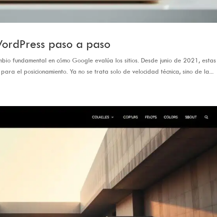
ordPress paso a paso
mbio fundamental en cómo Google evalúa los sitios. Desde junio de 2021, estas
ara el posicionamiento. Ya no se trata solo de velocidad técnica, sino de la...