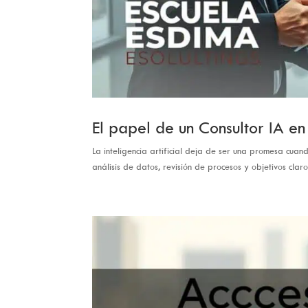
El papel de un Consultor IA e
La inteligencia artificial deja de ser una promesa cua
análisis de datos, revisión de procesos y objetivos claros